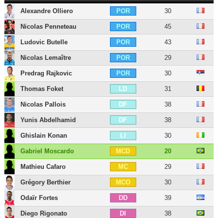
Alexandre Olliero
30
POR
Nicolas Penneteau
45
POR
Ludovic Butelle
43
POR
Nicolas Lemaître
29
POR
Predrag Rajkovic
30
POR
Thomas Foket
31
LD
Nicolas Pallois
38
DF
Yunis Abdelhamid
38
DF
Ghislain Konan
30
LI
Gabriel Moscardo
20
MCD
Mathieu Cafaro
29
MC
Grégory Berthier
30
MCO
Odaïr Fortes
39
DD
Diego Rigonato
38
DI