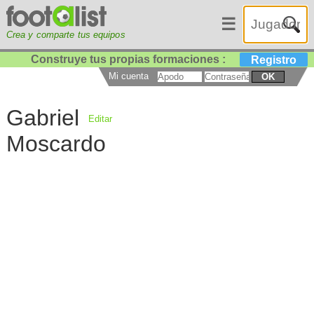
☰
Crea y comparte tus equipos
Construye tus propias formaciones :
Registro
Mi cuenta
OK
Gabriel
Editar
Moscardo