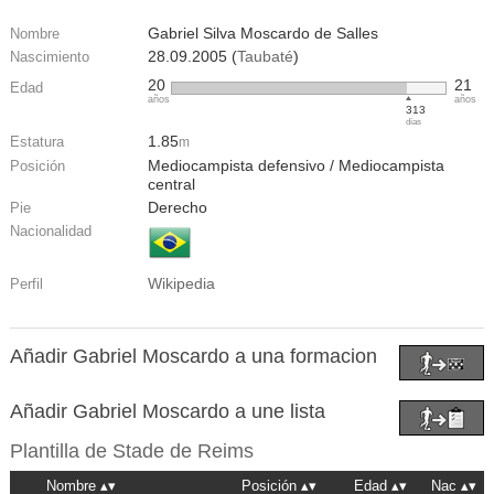
Gabriel Silva Moscardo de Salles
Nombre
28.09.2005 (
Taubaté
)
Nascimiento
20
21
Edad
años
años
313
días
1.85
Estatura
m
Mediocampista defensivo / Mediocampista
Posición
central
Derecho
Pie
Nacionalidad
Wikipedia
Perfil
Añadir Gabriel Moscardo a una formacion
Añadir Gabriel Moscardo a une lista
Plantilla de
Stade de Reims
Nombre
Posición
Edad
Nac