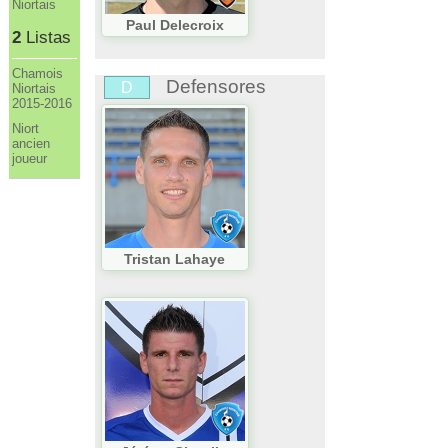
Niortais
Paul Delecroix
2
Listas
Chamois
Defensores
D
Niortais
2015-2016
Niort
ancien
joueur
Tristan Lahaye