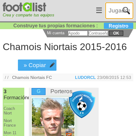
☰
Crea y comparte tus equipos
Construye tus propias formaciones :
Registro
Mi cuenta
OK
Chamois Niortais 2015-2016
» Copiar
/ /
Chamois Niortais FC
LUDORCL
23/08/2015 12:53
Porteros
3
G
Formaciónes
Coach
Niort
Niort
France
Mon 11