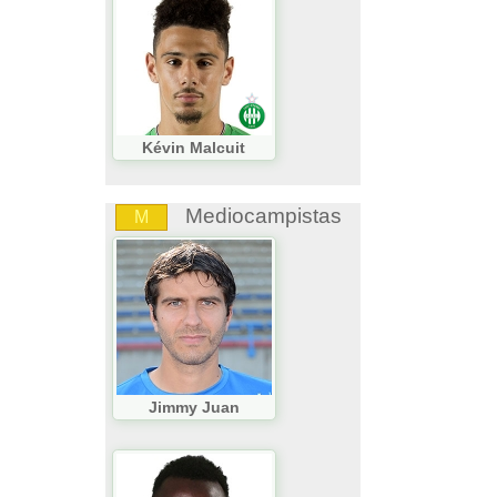
Kévin Malcuit
Mediocampistas
M
Jimmy Juan