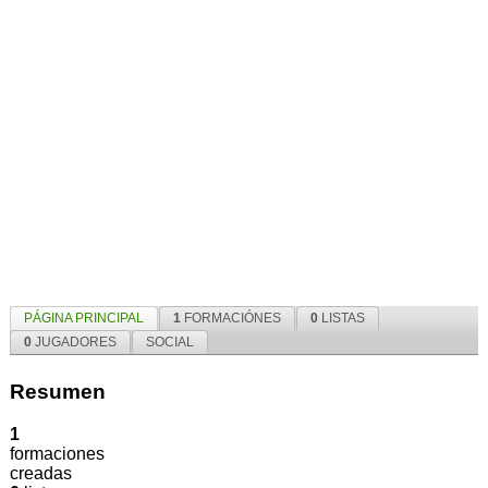
PÁGINA PRINCIPAL
1
FORMACIÓNES
0
LISTAS
0
JUGADORES
SOCIAL
Resumen
1
formaciones
creadas