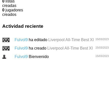
0
listas
creadas
0
jugadores
creados
Actividad reciente
Fulvol9
ha editado
Liverpool All-Time Best XI
15/03/2023
Fulvol9
ha creado
Liverpool All-Time Best XI
15/03/2023
Fulvol9
Bienvenido
15/03/2023