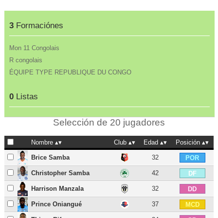
3
Formaciónes
Mon 11 Congolais
R congolais
ÉQUIPE TYPE REPUBLIQUE DU CONGO
0
Listas
Selección de 20 jugadores
Nombre
Club
Edad
Posición
Brice Samba
32
POR
Christopher Samba
42
DF
Harrison Manzala
32
DD
Prince Oniangué
37
MCD