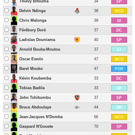
Thievy Bifouma
34
SP
Delvin Ndinga
38
MCD
Chris Malonga
39
DI
Férébory Doré
37
DC
Ladislas Douniama
40
SP
Arnold Bouka-Moutou
37
LI
Oscar Ewolo
47
MCD
Barel Mouko
47
POR
Kévin Koubemba
33
DC
Tobias Badila
33
DF
John Tshibumbu
37
SP
Bruce Abdoulaye
44
DF
Jean-Jacques N'Domba
66
MCO
Gaspard N'Gouete
70
SP