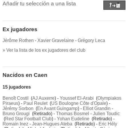
Añadir tu selección a una lista
Ex jugadores
Jérôme Rothen
-
Xavier Gravelaine
-
Grégory Leca
» Ver la lista de los ex jugadores del club
Nacidos en Caen
15 jugadores
Benoît Costil
(
AJ Auxerre
) -
Youssef El-Arabi
(
Olympiakos
Piraeus
) -
Paul Reulet
(
US Boulogne Côte d'Opale
) -
Jérémy Sorbon
(
En Avant Guingamp
) -
Elliot Grandin
-
Bruno Grougi
(Retirado) -
Thomas Bosmel
-
Julien Toudic
(
Red Star Football Club
) -
Yohan Eudeline
(Retirado) -
Romain Inez
-
Jean-Hugues Ateba
(Retirado) -
Eric Hély