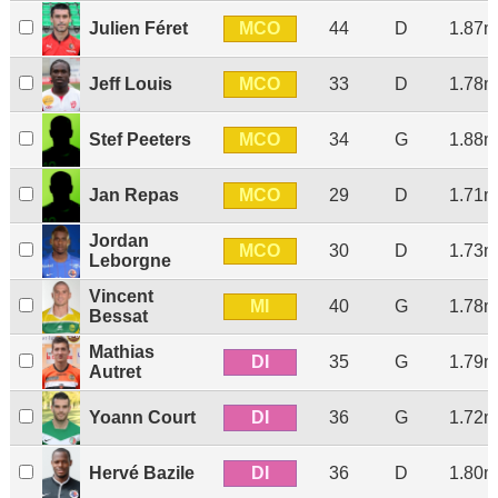
MCO
Julien Féret
44
D
1.87m
MCO
Jeff Louis
33
D
1.78m
MCO
Stef Peeters
34
G
1.88m
MCO
Jan Repas
29
D
1.71m
Jordan
MCO
30
D
1.73m
Leborgne
Vincent
MI
40
G
1.78m
Bessat
Mathias
DI
35
G
1.79m
Autret
DI
Yoann Court
36
G
1.72m
DI
Hervé Bazile
36
D
1.80m