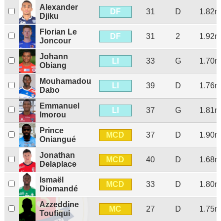
Alexander
DF
31
D
1.82m
Djiku
Florian Le
DF
31
2
1.92m
Joncour
Johann
LI
33
G
1.70m
Obiang
Mouhamadou
LI
39
D
1.76m
Dabo
Emmanuel
LI
37
G
1.81m
Imorou
Prince
MCD
37
D
1.90m
Oniangué
Jonathan
MCD
40
D
1.68m
Delaplace
Ismaël
MCD
33
D
1.80m
Diomandé
Azzeddine
MC
27
D
1.75m
Toufiqui