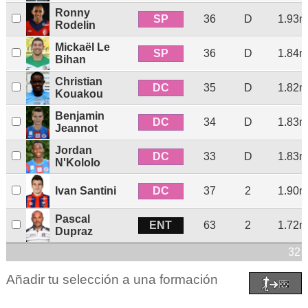
Ronny
SP
36
D
1.93m
Rodelin
Mickaël Le
SP
36
D
1.84m
Bihan
Christian
DC
35
D
1.82m
Kouakou
Benjamin
DC
34
D
1.83m
Jeannot
Jordan
DC
33
D
1.83m
N'Kololo
DC
Ivan Santini
37
2
1.90m
Pascal
ENT
63
2
1.72m
Dupraz
32 
Añadir tu selección a una formación