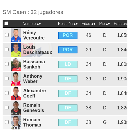
SM Caen : 32 jugadores
Nombre
Posición
Edad
Pie
Estatura
Rémy
POR
46
D
1.85m
Vercoutre
Louis
POR
29
D
1.84m
Deschateaux
Baïssama
LD
34
D
1.80m
Sankoh
Anthony
DF
39
D
1.90m
Weber
Alexandre
DF
34
D
1.84m
Coeff
Romain
DF
38
D
1.82m
Genevois
Romain
DF
38
G
1.93m
Thomas