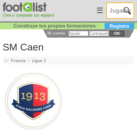
☰
Crea y comparte tus equipos
Construye tus propias formaciones :
Registro
Mi cuenta
OK
SM Caen
/ /
Francia
/
Ligue 2