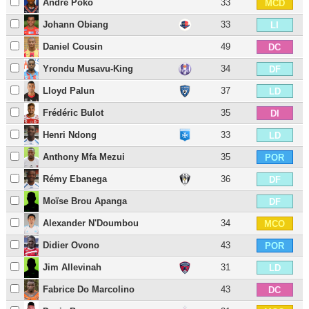
André Poko
33
MCD
Johann Obiang
33
LI
Daniel Cousin
49
DC
Yrondu Musavu-King
34
DF
Lloyd Palun
37
LD
Frédéric Bulot
35
DI
Henri Ndong
33
LD
Anthony Mfa Mezui
35
POR
Rémy Ebanega
36
DF
Moïse Brou Apanga
DF
Alexander N'Doumbou
34
MCO
Didier Ovono
43
POR
Jim Allevinah
31
LD
Fabrice Do Marcolino
43
DC