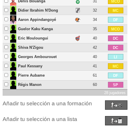
Denis Bouanga
31
MCO
Didier Ibrahim N'Dong
32
MC
Aaron Appindangoyé
34
DF
Guelor Kaku Kanga
35
MCO
Eric Mouloungui
40
DC
Shiva N'Zigou
42
DC
Georges Ambourouet
40
LI
Paul Kessany
41
MC
Pierre Aubame
61
DF
Régis Manon
60
SP
28 jugadores
Añadir tu selección a una formación
Añadir tu selección a una lista