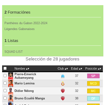
2
Formaciónes
Panthères du Gabon 2022-2024
Légendes Gabonaises
1
Listas
SQUAD LIST
Selección de 28 jugadores
Nombre
Club
Edad
Posición
Pierre-Emerick
37
SP
Aubameyang
Mario Lemina
32
MCD
Didier Ndong
32
MC
Bruno Ecuélé Manga
38
DF