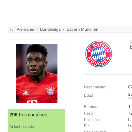
/ /
Alemania
/
Bundesliga
/
Bayern München
C
0
Nascimiento
2
Edad
añ
1
Estatura
7
Peso
296
Formaciónes
La
Posición
I
Pie
Xi last decade