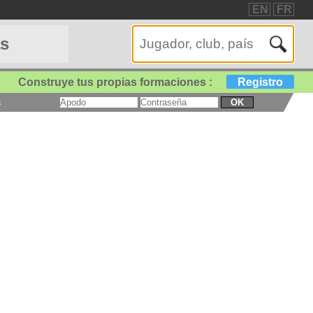
EN
FR
as
Construye tus propias formaciones :
Registro
a
OK