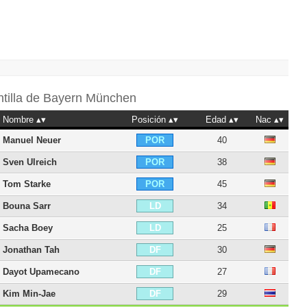
ntilla de
Bayern München
Nombre
Posición
Edad
Nac
Manuel Neuer
40
POR
Sven Ulreich
38
POR
Tom Starke
45
POR
Bouna Sarr
34
LD
Sacha Boey
25
LD
Jonathan Tah
30
DF
Dayot Upamecano
27
DF
Kim Min-Jae
29
DF