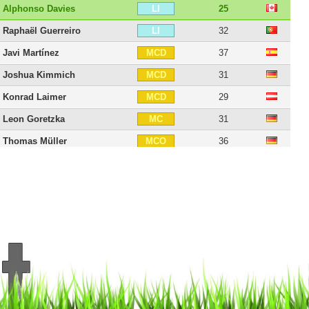
Alphonso Davies
25
LI
Raphaël Guerreiro
32
LI
Javi Martínez
37
MCD
Joshua Kimmich
31
MCD
Konrad Laimer
29
MCD
Leon Goretzka
31
MC
Thomas Müller
36
MCO
Jamal Musiala
23
MCO
Sadio Mané
34
MI
Michael Olise
24
MI
Serge Gnabry
31
DD
Douglas Costa
35
DD
Kingsley Coman
30
DI
Luis Díaz
29
DI