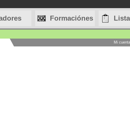
adores
Formaciónes
List
Mi cuent