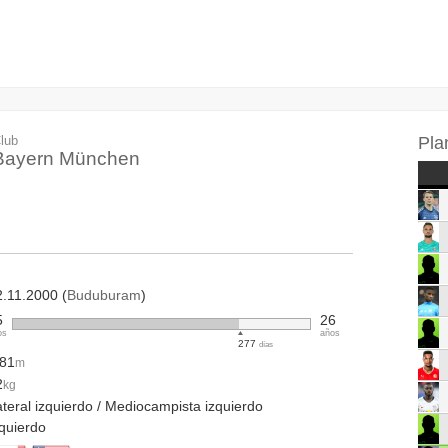
lub
Pla
Bayern München
2.11.2000 (
Buduburam
)
5
26
os
años
277
días
.81
m
2
kg
teral izquierdo / Mediocampista izquierdo
zquierdo