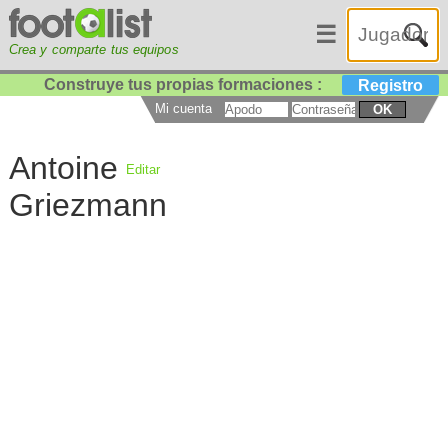
☰
Crea y comparte tus equipos
Construye tus propias formaciones :
Registro
Mi cuenta
OK
Antoine
Editar
Griezmann