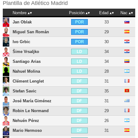
Plantilla de
Atlético Madrid
Nombre
Posición
Edad
Nac
Jan Oblak
33
POR
Miguel San Román
29
POR
Ivo Grbic
30
POR
Šime Vrsaljko
34
LD
Santiago Arias
34
LD
Nahuel Molina
28
LD
Clément Lenglet
31
DF
Stefan Savic
35
DF
José María Giménez
31
DF
Robin Le Normand
29
DF
Nehuén Pérez
26
DF
Mario Hermoso
31
DF