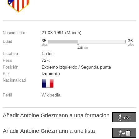
21.03.1991 (
Mâcon
)
Nascimiento
35
36
Edad
años
años
138
días
1.75
Estatura
m
72
Peso
kg
Extremo izquierdo / Segunda punta
Posición
Izquierdo
Pie
Nacionalidad
Wikipedia
Perfil
Añadir Antoine Griezmann a una formacion
Añadir Antoine Griezmann a une lista