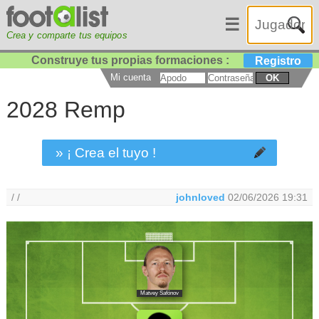
☰
Crea y comparte tus equipos
Construye tus propias formaciones :
Registro
Mi cuenta
OK
2028 Remp
» ¡ Crea el tuyo !
/ /
johnloved
02/06/2026 19:31
Matvey Safónov