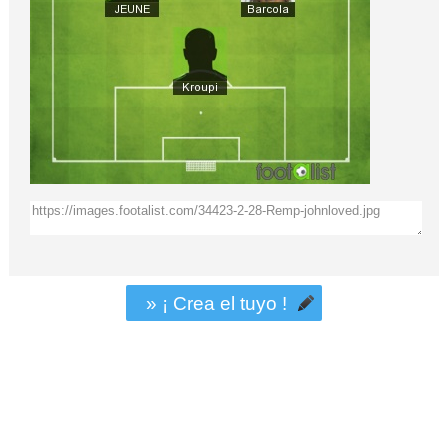
» ¡ Crea el tuyo !