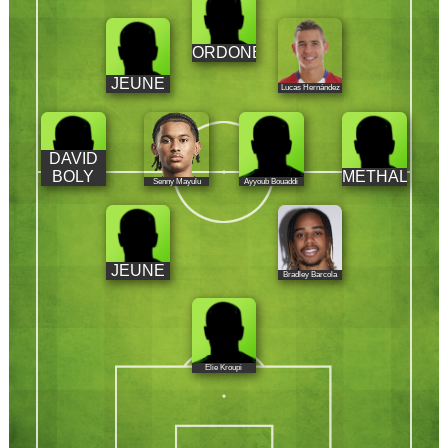
ORDONEZ
JEUNE
Lucas Hernández
DAVID
BOLY
METHALIE
Senny Mayulu
Ayyoub Bouaddi
JEUNE
Bradley Barcola
Elie Kroupi