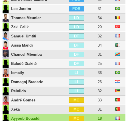
Leo Jardim
31
POR
Thomas Meunier
34
LD
Zeki Celik
29
LD
Samuel Umtiti
32
DF
Aïssa Mandi
34
DF
Chancel Mbemba
31
DF
Bafodé Diakité
25
DF
Ismaily
36
LI
Domagoj Bradaric
26
LI
Reinildo
32
LI
André Gomes
33
MC
Xeka
31
MC
Ayyoub Bouaddi
18
MC
Akim Zedadka
31
MD