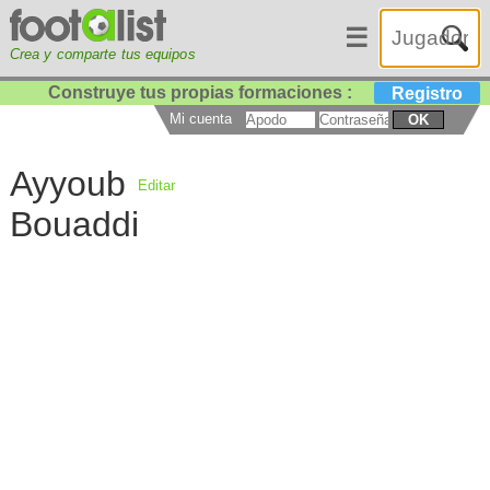
☰
Crea y comparte tus equipos
Construye tus propias formaciones :
Registro
Mi cuenta
OK
Ayyoub
Editar
Bouaddi