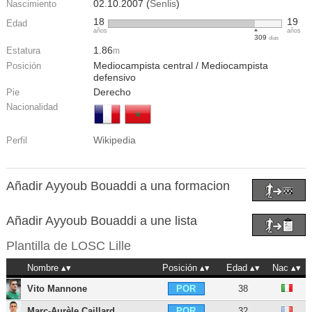
02.10.2007 (
Senlis
)
Nascimiento
18
19
Edad
años
años
309
días
1.86
Estatura
m
Mediocampista central / Mediocampista
Posición
defensivo
Derecho
Pie
Nacionalidad
Wikipedia
Perfil
Añadir Ayyoub Bouaddi a una formacion
Añadir Ayyoub Bouaddi a une lista
Plantilla de
LOSC Lille
Nombre
Posición
Edad
Nac
Vito Mannone
38
POR
Marc-Aurèle Caillard
32
POR