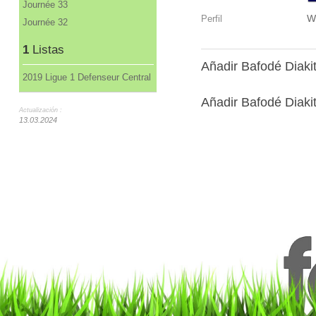
Journée 33
W
Perfil
Journée 32
1
Listas
Añadir Bafodé Diaki
2019 Ligue 1 Defenseur Central
Añadir Bafodé Diakit
Actualización :
13.03.2024