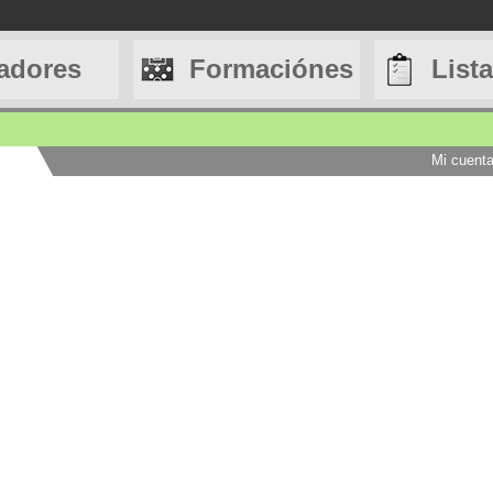
adores
Formaciónes
List
Mi cuent