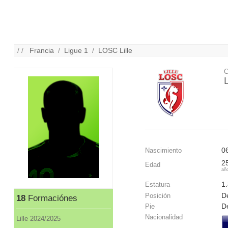
/ /
Francia
/
Ligue 1
/
LOSC Lille
C
0
Nascimiento
2
Edad
añ
1
Estatura
De
Posición
18
Formaciónes
D
Pie
Nacionalidad
Lille 2024/2025