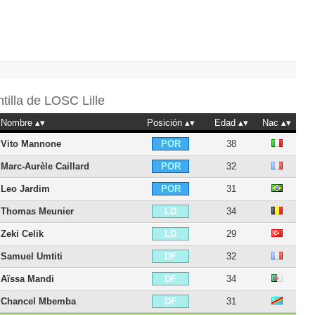
ntilla de
LOSC Lille
Nombre
Posición
Edad
Nac
Vito Mannone
38
POR
Marc-Aurèle Caillard
32
POR
Leo Jardim
31
POR
Thomas Meunier
34
LD
Zeki Celik
29
LD
Samuel Umtiti
32
DF
Aïssa Mandi
34
DF
Chancel Mbemba
31
DF