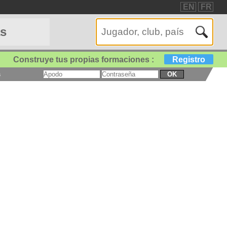
EN
FR
as
Construye tus propias formaciones :
Registro
a
OK