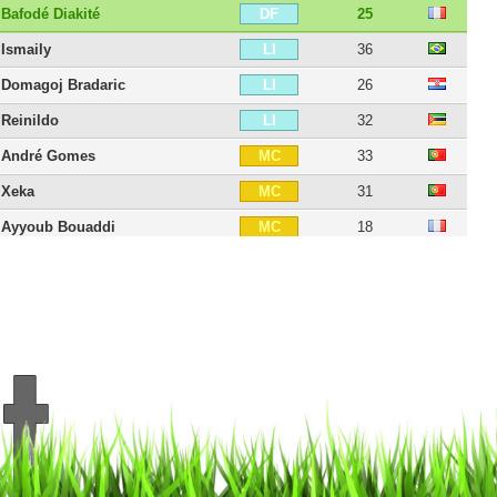
Bafodé Diakité
25
DF
Ismaily
36
LI
Domagoj Bradaric
26
LI
Reinildo
32
LI
André Gomes
33
MC
Xeka
31
MC
Ayyoub Bouaddi
18
MC
Akim Zedadka
31
MD
Edon Zhegrova
27
MD
Adam Ounas
29
MCO
Hákon Arnar Haraldsson
23
MCO
Luiz Araújo
30
MI
Nabil Bentaleb
31
MI
Jérémy Pied
37
DD