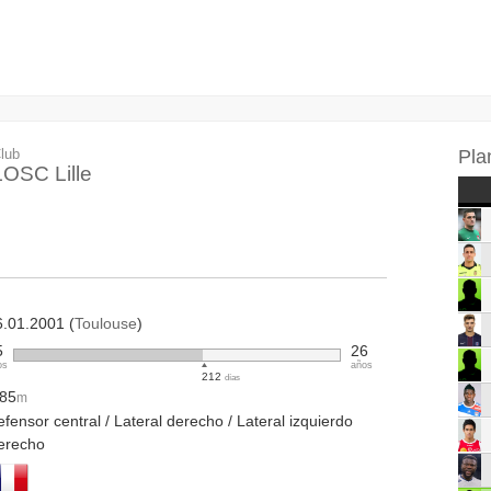
lub
Pla
LOSC Lille
6.01.2001 (
Toulouse
)
5
26
os
años
212
días
.85
m
fensor central / Lateral derecho / Lateral izquierdo
erecho