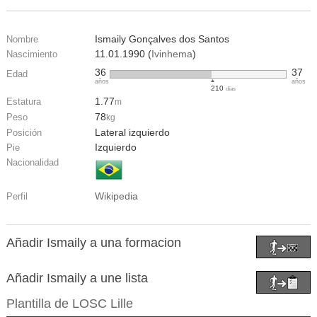
Ismaily Gonçalves dos Santos
Nombre
11.01.1990 (
Ivinhema
)
Nascimiento
36
37
Edad
años
años
210
días
1.77
Estatura
m
78
Peso
kg
Lateral izquierdo
Posición
Izquierdo
Pie
Nacionalidad
Wikipedia
Perfil
Añadir Ismaily a una formacion
Añadir Ismaily a une lista
Plantilla de
LOSC Lille