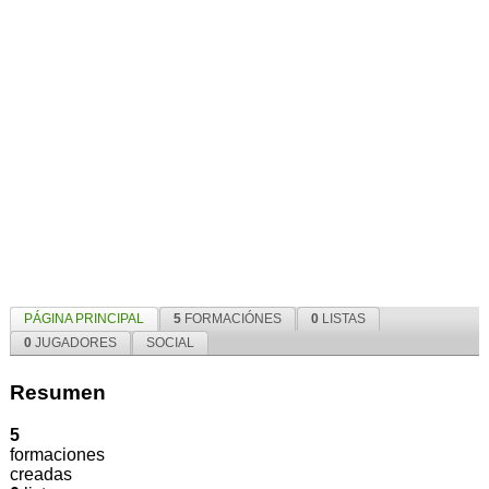
PÁGINA PRINCIPAL
5
FORMACIÓNES
0
LISTAS
0
JUGADORES
SOCIAL
Resumen
5
formaciones
creadas