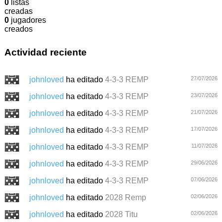
0
listas
creadas
0
jugadores
creados
Actividad reciente
johnloved
ha editado
4-3-3 REMP
27/07/2026
johnloved
ha editado
4-3-3 REMP
23/07/2026
johnloved
ha editado
4-3-3 REMP
21/07/2026
johnloved
ha editado
4-3-3 REMP
17/07/2026
johnloved
ha editado
4-3-3 REMP
11/07/2026
johnloved
ha editado
4-3-3 REMP
29/06/2026
johnloved
ha editado
4-3-3 REMP
07/06/2026
johnloved
ha editado
2028 Remp
02/06/2026
johnloved
ha editado
2028 Titu
02/06/2026