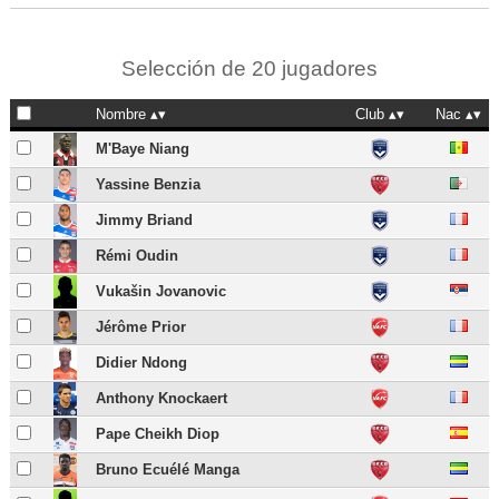
Selección de 20 jugadores
Nombre
Club
Nac
M'Baye Niang
Yassine Benzia
Jimmy Briand
Rémi Oudin
Vukašin Jovanovic
Jérôme Prior
Didier Ndong
Anthony Knockaert
Pape Cheikh Diop
Bruno Ecuélé Manga