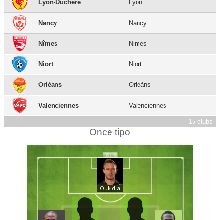
Lyon-Duchère
Lyon
Nancy
Nancy
Nîmes
Nimes
Niort
Niort
Orléans
Orleáns
Valenciennes
Valenciennes
15 clubs
Once tipo