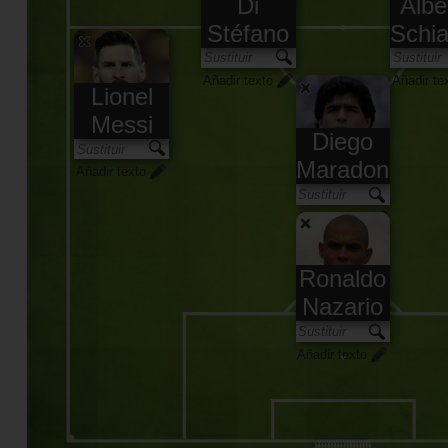
Di
Albe
Stéfano
Schia
Añadir texto
Añadir te
Lionel
Messi
Diego
Maradona
Añadir texto
Añadir texto
Ronaldo
Nazario
Añadir texto