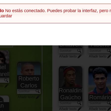
Banquillo
do
No estás conectado. Puedes probar la interfaz, pero 
uardar
José
Luis
Carlos
Chilavert
Alberto
Añadir texto
Añadir texto
iel
rella
Roberto
Carlos
xto
Ronaldinho
Gaúcho
Romári
Añadir texto
an
Añadir texto
Añadir texto