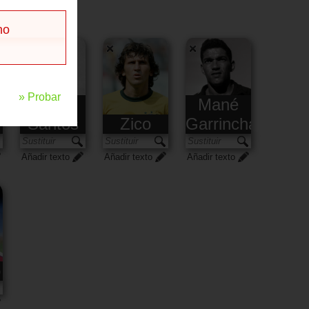
no
» Probar
Nílton
Mané
Santos
Zico
Garrincha
Añadir texto
Añadir texto
Añadir texto
o