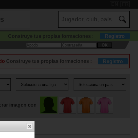
EN
FR
as
Construye tus propias formaciones :
Registro
a
OK
do
Construye tus propias formaciones :
Registro
erar imagen con