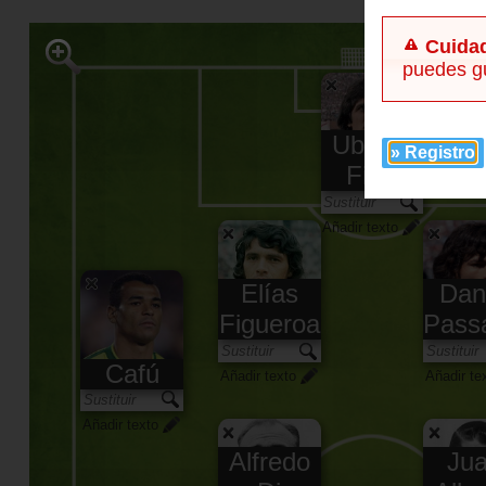
Cuida
puedes g
Ubaldo
» Registro
Fillol
Añadir texto
Elías
Dan
Figueroa
Passa
Cafú
Añadir texto
Añadir te
Añadir texto
Alfredo
Ju