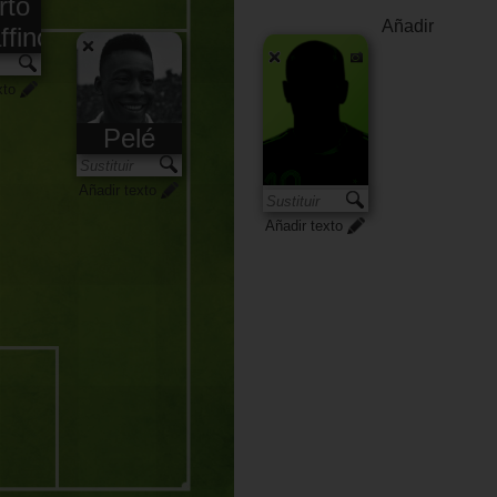
rto
Añadir
ffino
xto
Pelé
Añadir texto
Añadir texto