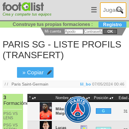
☰
Crea y comparte tus equipos
Construye tus propias formaciones :
Registro
Mi cuenta
OK
PARIS SG - LISTE PROFILS
(TRANSFERT)
» Copiar
/ /
Paris Saint-Germain
lil_bo
07/05/2024 00:46
3
^
Nombre
Club
Posición
Edad
Formaciónes
Mike
G
31
Maignan
PSG VS
LENS
PSG VS
Lucas