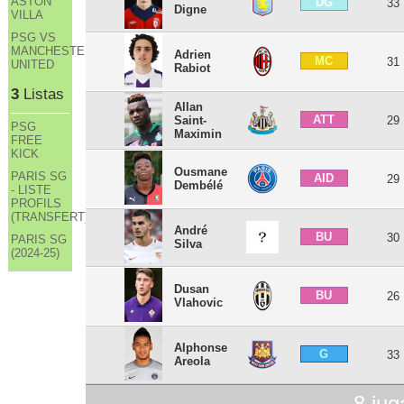
ASTON
DG
33
Digne
VILLA
PSG VS
MANCHESTER
Adrien
MC
31
UNITED
Rabiot
3
Listas
Allan
ATT
Saint-
29
PSG
Maximin
FREE
KICK
Ousmane
PARIS SG
AID
29
Dembélé
- LISTE
PROFILS
(TRANSFERT)
André
BU
30
PARIS SG
Silva
(2024-25)
Dusan
BU
26
Vlahovic
Alphonse
G
33
Areola
8
jug