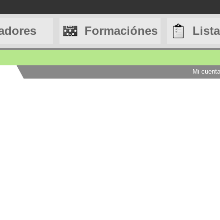
adores
Formaciónes
List
Mi cuent