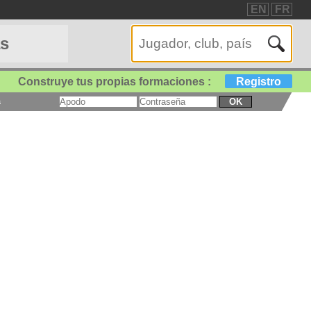
EN
FR
as
Construye tus propias formaciones :
Registro
a
OK