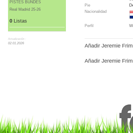
PISTES BUNDES
D
Pie
Real Madrid 25-26
Nacionalidad
0
Listas
W
Perfil
Actualización :
02.01.2026
Añadir Jeremie Fri
Añadir Jeremie Frim