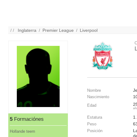
/ /
Inglaterra
/
Premier League
/
Liverpool
C
J
Nombre
1
Nascimiento
2
Edad
añ
1
Estatura
5
Formaciónes
6
Peso
La
Posición
Hollande teem
d