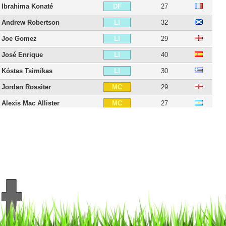
Ibrahima Konaté
27
DF
Andrew Robertson
32
LI
Joe Gomez
29
LI
José Enrique
40
LI
Kóstas Tsimíkas
30
LI
Jordan Rossiter
29
MC
Alexis Mac Allister
27
MC
Thiago Alcântara
35
MCO
Roberto Firmino
34
MCO
Florian Wirtz
23
MCO
Dominik Szoboszlai
25
MI
Daniel Sturridge
36
DD
Lazar Markovic
32
DD
Mohamed Salah
34
DD