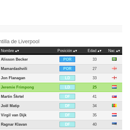
ntilla de
Liverpool
Nombre
Posición
Edad
Nac
Alisson Becker
33
POR
Mamardashvili
27
POR
Jon Flanagan
33
LD
Jeremie Frimpong
25
LD
Martin Škrtel
41
DF
Joël Matip
34
DF
Virgil van Dijk
35
DF
Ragnar Klavan
40
DF