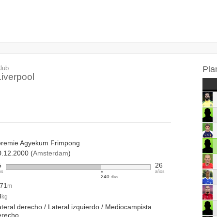
lub
Pla
Liverpool
eremie Agyekum Frimpong
0.12.2000 (
Amsterdam
)
5
26
os
años
240
días
.71
m
3
kg
teral derecho / Lateral izquierdo / Mediocampista
erecho