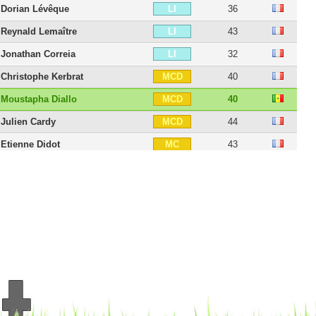
Dorian Lévêque
36
LI
Reynald Lemaître
43
LI
Jonathan Correia
32
LI
Christophe Kerbrat
40
MCD
Moustapha Diallo
40
MCD
Julien Cardy
44
MCD
Etienne Didot
43
MC
Alexis Mané
29
MC
Marcus Coco
30
MC
Alaixys Romao
42
MD
Yannis Salibur
35
DI
Thibault Giresse
45
DI
Bryan Pelé
34
DI
Abdoul Camara
36
DI