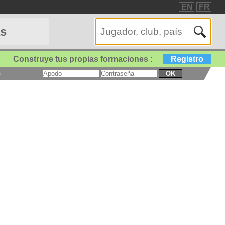
EN
FR
as
Construye tus propias formaciones :
Registro
a
OK