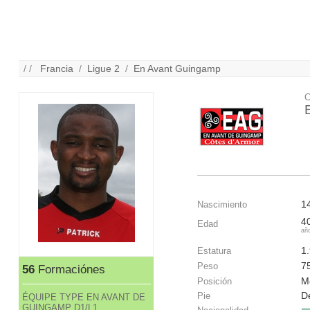
/ /
Francia
/
Ligue 2
/
En Avant Guingamp
C
1
Nascimiento
4
Edad
añ
1
Estatura
7
Peso
56
Formaciónes
M
Posición
D
Pie
ÉQUIPE TYPE EN AVANT DE
GUINGAMP D1/L1