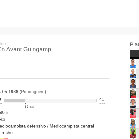
lub
Pla
En Avant Guingamp
4.05.1986 (
Poponguine
)
0
41
os
años
85
días
.90
m
5
kg
ediocampista defensivo / Mediocampista central
erecho