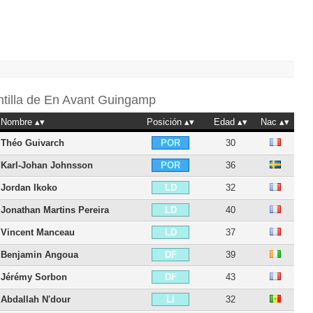
ntilla de
En Avant Guingamp
Nombre
Posición
Edad
Nac
Théo Guivarch
30
POR
Karl-Johan Johnsson
36
POR
Jordan Ikoko
32
LD
Jonathan Martins Pereira
40
LD
Vincent Manceau
37
LD
Benjamin Angoua
39
DF
Jérémy Sorbon
43
DF
Abdallah N'dour
32
LI