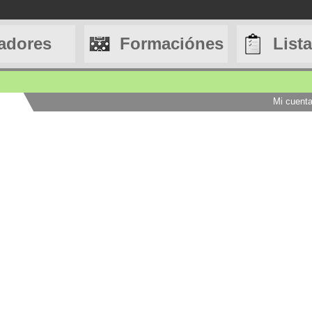
adores
Formaciónes
List
Mi cuent