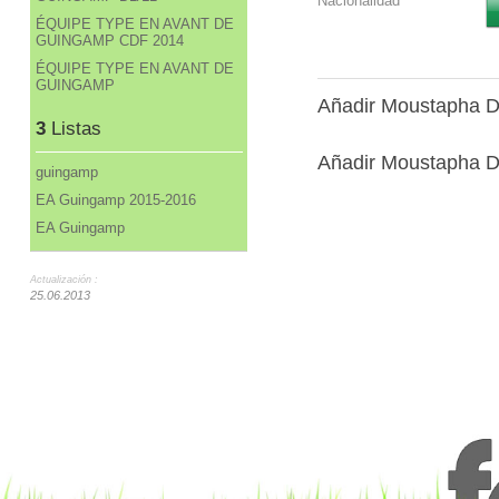
Nacionalidad
ÉQUIPE TYPE EN AVANT DE
GUINGAMP CDF 2014
ÉQUIPE TYPE EN AVANT DE
GUINGAMP
Añadir Moustapha Di
3
Listas
Añadir Moustapha Dia
guingamp
EA Guingamp 2015-2016
EA Guingamp
Actualización :
25.06.2013