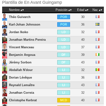
Plantilla de
En Avant Guingamp
Nombre
Posición
Edad
Nac
Théo Guivarch
30
POR
Karl-Johan Johnsson
36
POR
Jordan Ikoko
32
LD
Jonathan Martins Pereira
40
LD
Vincent Manceau
37
LD
Benjamin Angoua
39
DF
Jérémy Sorbon
43
DF
Abdallah N'dour
32
LI
Dorian Lévêque
36
LI
Reynald Lemaître
43
LI
Jonathan Correia
32
LI
Christophe Kerbrat
40
MCD