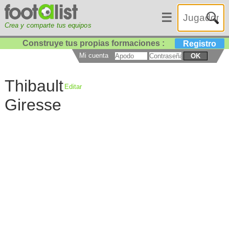
☰
Crea y comparte tus equipos
Construye tus propias formaciones :
Registro
Mi cuenta
OK
Thibault
Editar
Giresse