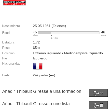
25.05.1981 (
Talence
)
Nascimiento
45
46
Edad
años
años
77
días
1.72
Estatura
m
65
Peso
kg
Extremo izquierdo / Mediocampista izquierdo
Posición
Izquierdo
Pie
Nacionalidad
Wikipedia
(en)
Perfil
Añadir Thibault Giresse a una formacion
Añadir Thibault Giresse a une lista