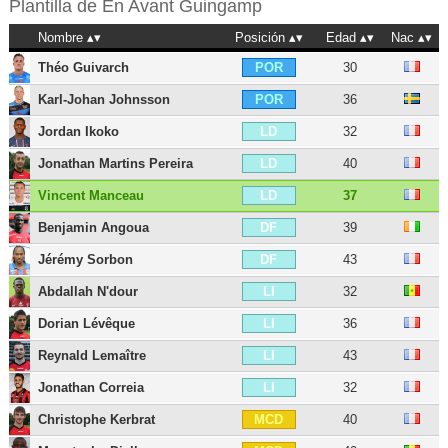
Plantilla de
En Avant Guingamp
Nombre
Posición
Edad
Nac
Théo Guivarch
30
POR
Karl-Johan Johnsson
36
POR
Jordan Ikoko
32
LD
Jonathan Martins Pereira
40
LD
Vincent Manceau
37
LD
Benjamin Angoua
39
DF
Jérémy Sorbon
43
DF
Abdallah N'dour
32
LI
Dorian Lévêque
36
LI
Reynald Lemaître
43
LI
Jonathan Correia
32
LI
Christophe Kerbrat
40
MCD