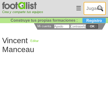
☰
Crea y comparte tus equipos
Construye tus propias formaciones :
Registro
Mi cuenta
OK
Vincent
Editar
Manceau