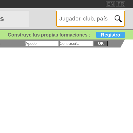
EN
FR
as
Construye tus propias formaciones :
Registro
a
OK