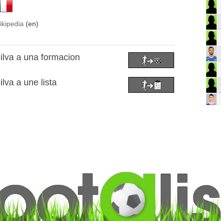
ikipedia
(en)
lva a una formacion
lva a une lista