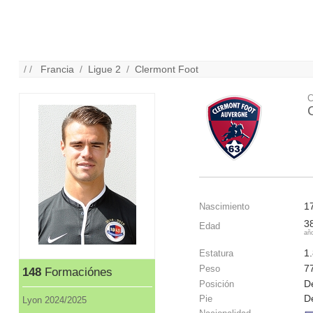
/ /
Francia
/
Ligue 2
/
Clermont Foot
C
1
Nascimiento
3
Edad
añ
1
Estatura
7
Peso
148
Formaciónes
De
Posición
D
Pie
Lyon 2024/2025