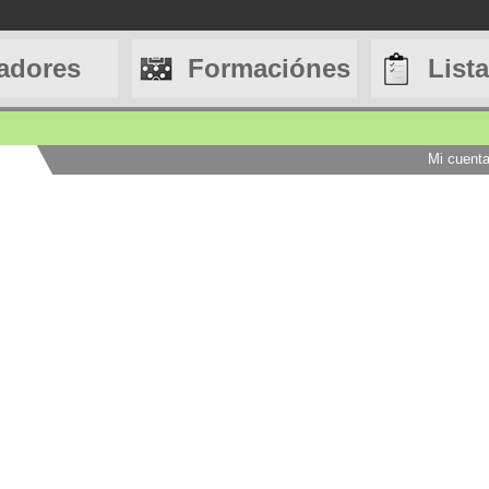
adores
Formaciónes
List
Mi cuent