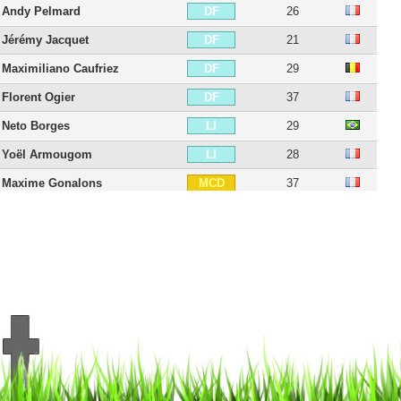
Andy Pelmard
26
DF
Jérémy Jacquet
21
DF
Maximiliano Caufriez
29
DF
Florent Ogier
37
DF
Neto Borges
29
LI
Yoël Armougom
28
LI
Maxime Gonalons
37
MCD
Johan Gastien
38
MCD
Yohann Magnin
29
MCD
Habib Keïta
24
MC
Saîf-Eddine Khaoui
31
MCO
Muhammed Cham
25
MCO
Bilal Boutobba
27
DD
Jérémie Bela
33
DI