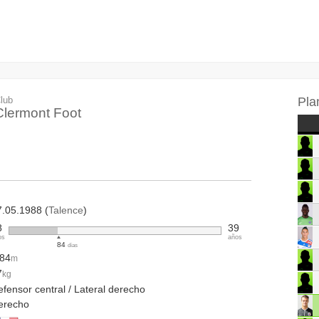
lub
Pla
Clermont Foot
7.05.1988 (
Talence
)
8
39
os
años
84
días
.84
m
7
kg
fensor central / Lateral derecho
erecho