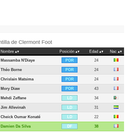
ntilla de
Clermont Foot
Nombre
Posición
Edad
Nac
Massamba N'Diaye
24
POR
Théo Borne
24
POR
Chrislain Matsima
24
POR
Mory Diaw
43
POR
Mehdi Zeffane
34
LD
Jim Allevinah
31
LD
Cheick Oumar Konaté
22
LD
Damien Da Silva
38
DF