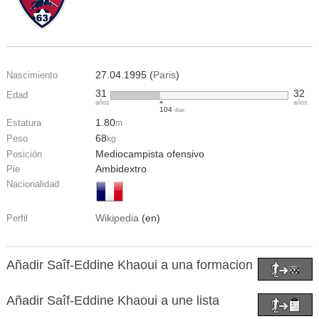
27.04.1995 (
Paris
)
Nascimiento
31
32
Edad
años
años
104
días
1.80
Estatura
m
68
Peso
kg
Mediocampista ofensivo
Posición
Ambidextro
Pie
Nacionalidad
Wikipedia
(en)
Perfil
Añadir Saîf-Eddine Khaoui a una formacion
Añadir Saîf-Eddine Khaoui a une lista