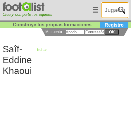
☰
Crea y comparte tus equipos
Construye tus propias formaciones :
Registro
Mi cuenta
OK
Saîf-
Editar
Eddine
Khaoui