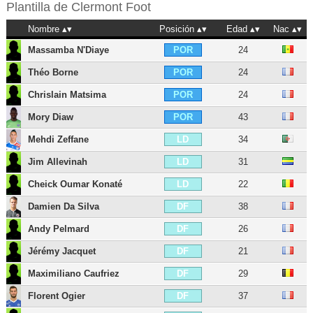
Plantilla de
Clermont Foot
Nombre
Posición
Edad
Nac
Massamba N'Diaye
24
POR
Théo Borne
24
POR
Chrislain Matsima
24
POR
Mory Diaw
43
POR
Mehdi Zeffane
34
LD
Jim Allevinah
31
LD
Cheick Oumar Konaté
22
LD
Damien Da Silva
38
DF
Andy Pelmard
26
DF
Jérémy Jacquet
21
DF
Maximiliano Caufriez
29
DF
Florent Ogier
37
DF