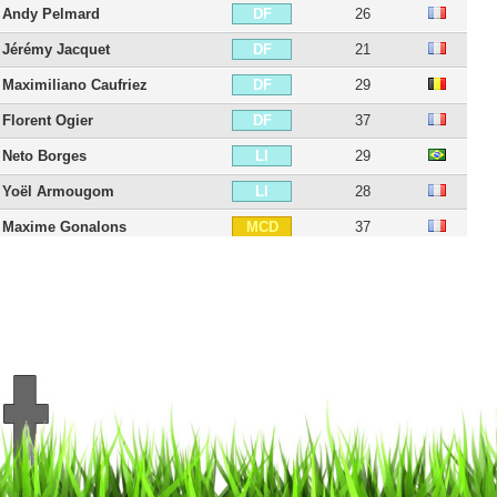
Andy Pelmard
26
DF
Jérémy Jacquet
21
DF
Maximiliano Caufriez
29
DF
Florent Ogier
37
DF
Neto Borges
29
LI
Yoël Armougom
28
LI
Maxime Gonalons
37
MCD
Johan Gastien
38
MCD
Yohann Magnin
29
MCD
Habib Keïta
24
MC
Saîf-Eddine Khaoui
31
MCO
Muhammed Cham
25
MCO
Bilal Boutobba
27
DD
Jérémie Bela
33
DI