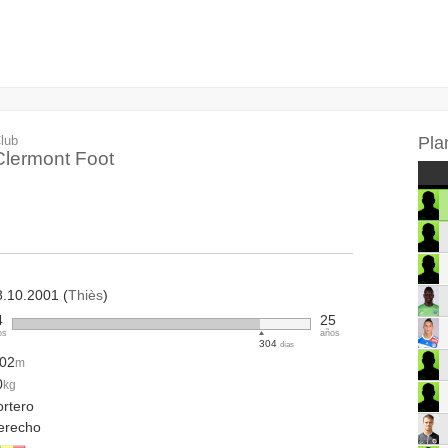
lub
Pla
Clermont Foot
8.10.2001 (
Thiès
)
4
25
os
años
304
días
.02
m
0
kg
ortero
erecho