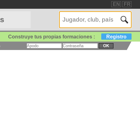
EN
FR
as
Construye tus propias formaciones :
Registro
a
OK