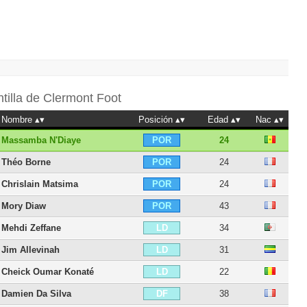
ntilla de
Clermont Foot
Nombre
Posición
Edad
Nac
Massamba N'Diaye
24
POR
Théo Borne
24
POR
Chrislain Matsima
24
POR
Mory Diaw
43
POR
Mehdi Zeffane
34
LD
Jim Allevinah
31
LD
Cheick Oumar Konaté
22
LD
Damien Da Silva
38
DF