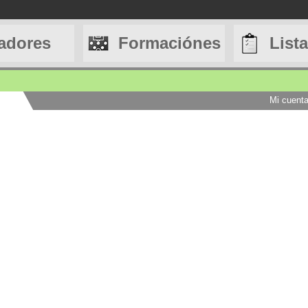
adores
Formaciónes
List
Mi cuent