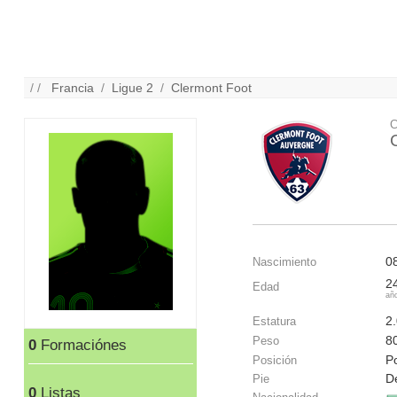
/ /
Francia
/
Ligue 2
/
Clermont Foot
C
0
Nascimiento
2
Edad
añ
2
Estatura
8
Peso
0
Formaciónes
P
Posición
D
Pie
0
Listas