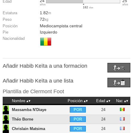
24
25
Edad
años
años
182
días
1.82
Estatura
m
72
Peso
kg
Mediocampista central
Posición
Izquierdo
Pie
Nacionalidad
Añadir Habib Keïta a una formacion
Añadir Habib Keïta a une lista
Plantilla de
Clermont Foot
Nombre
Posición
Edad
Nac
Massamba N'Diaye
24
POR
Théo Borne
24
POR
Chrislain Matsima
24
POR