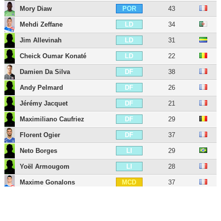
Mory Diaw
43
POR
Mehdi Zeffane
34
LD
Jim Allevinah
31
LD
Cheick Oumar Konaté
22
LD
Damien Da Silva
38
DF
Andy Pelmard
26
DF
Jérémy Jacquet
21
DF
Maximiliano Caufriez
29
DF
Florent Ogier
37
DF
Neto Borges
29
LI
Yoël Armougom
28
LI
Maxime Gonalons
37
MCD
Johan Gastien
38
MCD
Yohann Magnin
29
MCD