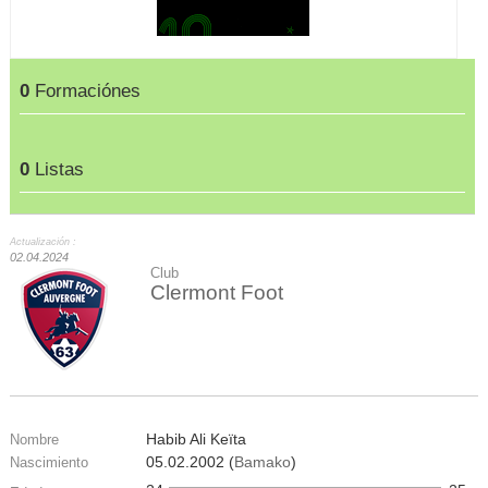
0
Formaciónes
0
Listas
Actualización :
02.04.2024
Club
Clermont Foot
Habib Ali Keïta
Nombre
05.02.2002 (
Bamako
)
Nascimiento