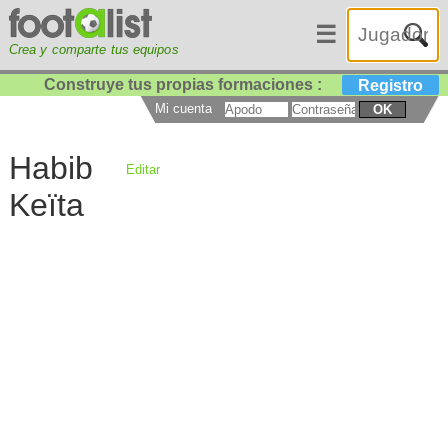
☰
Crea y comparte tus equipos
Construye tus propias formaciones :
Registro
Mi cuenta
OK
Habib
Editar
Keïta